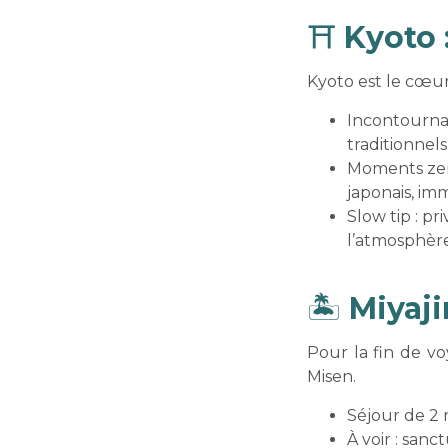
⛩
Kyoto :
Kyoto est le cœur
Incontournabl
traditionnel
Moments zen 
japonais, imm
Slow tip : pri
l’atmosphère 
🏝
Miyaji
Pour la fin de vo
Misen.
Séjour de 2 
À voir : san