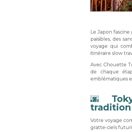
Le Japon fascine 
paisibles, des sa
voyage qui comb
itinéraire slow tr
Avec Chouette Tr
de chaque étap
emblématiques et 
🌆
Toky
tradition
Votre voyage com
gratte-ciels futuri