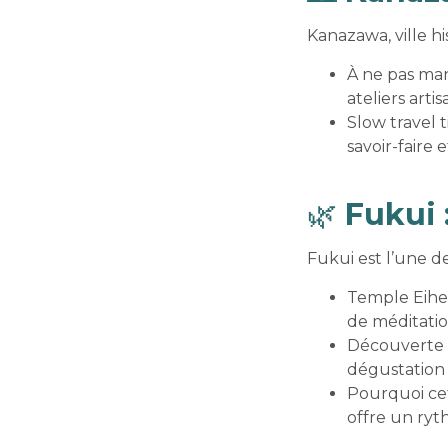
Kanazawa, ville hi
À ne pas man
ateliers artis
Slow travel 
savoir-faire 
🌿
Fukui :
Fukui est l’une d
Temple Eihei
de méditation
Découverte l
dégustation 
Pourquoi cet
offre un ryt