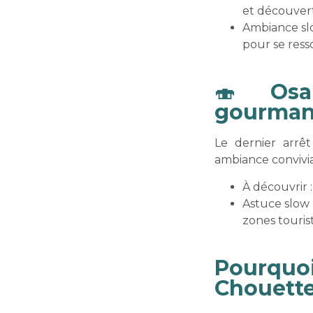
et découvert
Ambiance slow
pour se ress
🍣
Osak
gourman
Le dernier arrêt
ambiance convivia
À découvrir 
Astuce slow 
zones touri
Pourquoi
Chouette