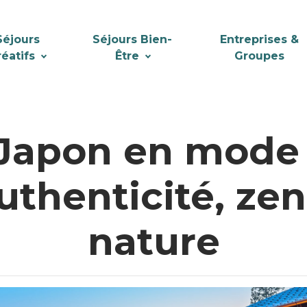
Séjours
Séjours Bien-
Entreprises &
réatifs
Être
Groupes
 Japon en mode
authenticité, zen
nature