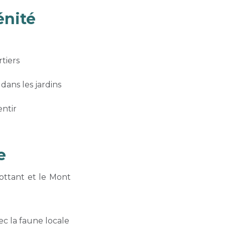
énité
rtiers
ans les jardins
entir
e
lottant et le Mont
ec la faune locale