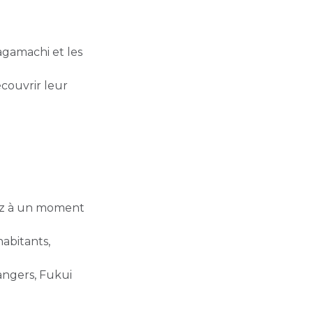
agamachi et les
écouvrir leur
pez à un moment
habitants,
angers, Fukui