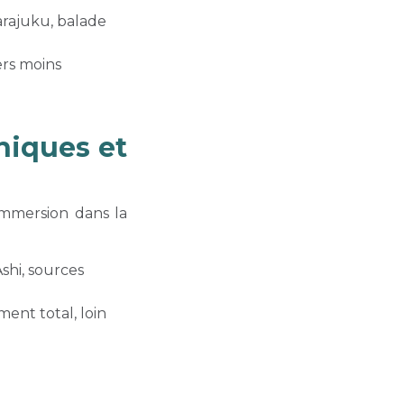
Harajuku, balade
ers moins
niques et
immersion dans la
Ashi, sources
ent total, loin