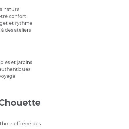
la nature
tre confort
dget et rythme
 à des ateliers
les et jardins
 authentiques
n voyage
Chouette
rythme effréné des