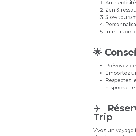
Authenticité 
Zen & ressou
Slow tourism
Personnalisa
Immersion loc
🌟
Consei
Prévoyez des
Emportez un
Respectez les
responsable
✈️
Réserv
Trip
Vivez un voyage i