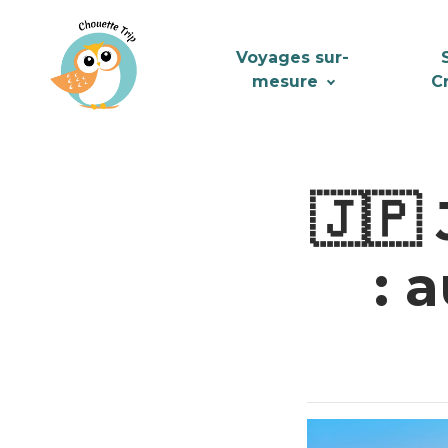
Voyages sur-
mesure
C
🇯🇵
: 