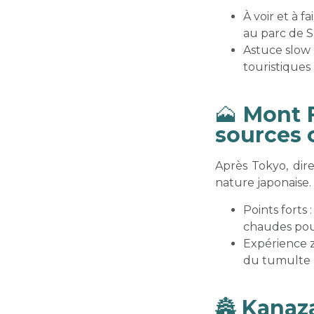
À voir et à f
au parc de S
Astuce slow :
touristiques 
🗻
Mont F
sources
Après Tokyo, dir
nature japonaise.
Points forts 
chaudes pou
Expérience z
du tumulte 
🏯
Kanazaw