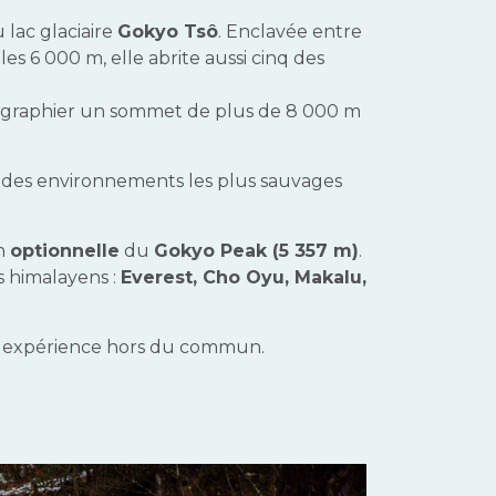
 lac glaciaire
Gokyo Tsô
. Enclavée entre
es 6 000 m, elle abrite aussi cinq des
otographier un sommet de plus de 8 000 m
n des environnements les plus sauvages
on
optionnelle
du
Gokyo Peak (5 357 m)
.
s himalayens :
Everest, Cho Oyu, Makalu,
te expérience hors du commun.