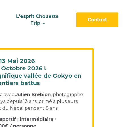
L'esprit Chouette
Contact
Trip
 13 Mai 2026
 Octobre 2026 !
nifique vallée de Gokyo en
ntiers battus
ya avec
Julien Brebion
, photographe
ya depuis 13 ans, primé à plusieurs
nt du Népal pendant 8 ans.
sportif : Intermédiaire+
000€ / personne