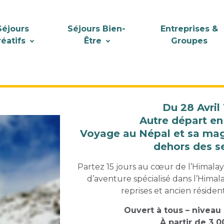
Séjours
Séjours Bien-
Entreprises &
réatifs
Être
Groupes
Du 28 Avril
Autre départ en
Voyage au Népal et sa mag
dehors des se
Partez 15 jours au cœur de l’Himala
d’aventure spécialisé dans l’Himala
reprises et ancien réside
Ouvert à tous – niveau 
À partir de 3 