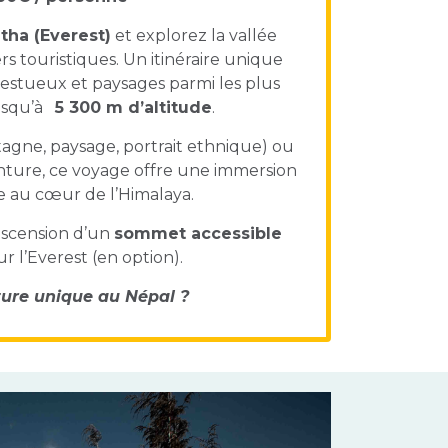
ha (Everest)
et explorez la vallée
iers touristiques. Un itinéraire unique
estueux et paysages parmi les plus
jusqu’à
5 300 m d’altitude
.
gne, paysage, portrait ethnique) ou
ture, ce voyage offre une immersion
 au cœur de l’Himalaya.
d’ascension d’un
sommet accessible
 l’Everest (en option).
ture unique au Népal ?