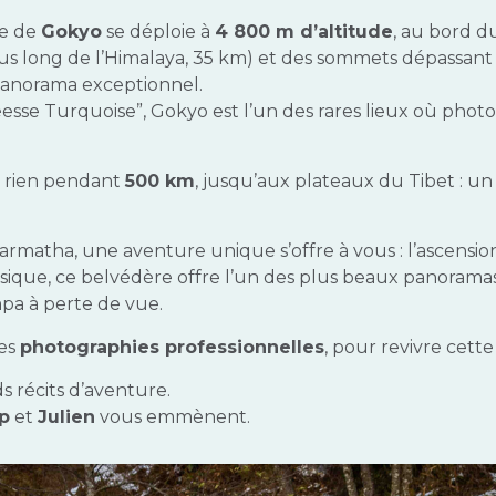
ée de
Gokyo
se déploie à
4 800 m d’altitude
, au bord du
lus long de l’Himalaya, 35 km) et des sommets dépassant l
 panorama exceptionnel.
Déesse Turquoise”, Gokyo est l’un des rares lieux où ph
us rien pendant
500 km
, jusqu’aux plateaux du Tibet : u
armatha, une aventure unique s’offre à vous : l’ascensi
sique, ce belvédère offre l’un des plus beaux panorama
mpa à perte de vue.
des
photographies professionnelles
, pour revivre cet
ds récits d’aventure.
p
et
Julien
vous emmènent.